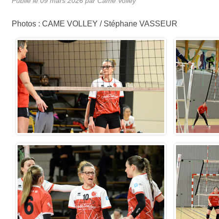
Publié le
09 mars 2026
par
Came Volley
Photos : CAME VOLLEY / Stéphane VASSEUR