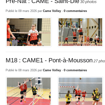
Pré-Nat : CAME - Saint-Dié
30 photos
Publié le
09 mars 2026
par
Came Volley
-
0
commentaires
M18 : CAME1 - Pont-à-Mousson
27 pho
Publié le
08 mars 2026
par
Came Volley
-
0
commentaires