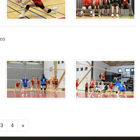
tos
3
4
»