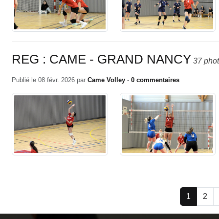
REG : CAME - GRAND NANCY
37 pho
Publié le
08 févr. 2026
par
Came Volley
-
0
commentaires
1
2