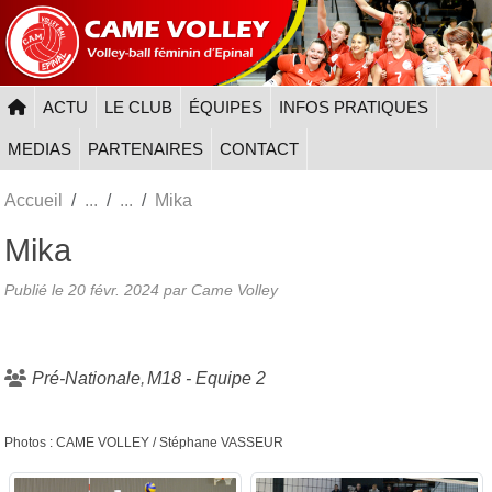
Panneau de gestion des cookies
ACTU
LE CLUB
ÉQUIPES
INFOS PRATIQUES
MEDIAS
PARTENAIRES
CONTACT
Accueil
Mika
Mika
Publié le
20 févr. 2024
par
Came Volley
Pré-Nationale
M18 - Equipe 2
Photos : CAME VOLLEY / Stéphane VASSEUR