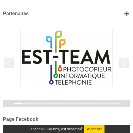
+
Partenaires
Précedent
Suiv
Page Facebook
Facebook (like box) est désactivé.
Autoriser