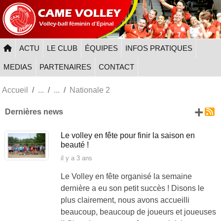
Panneau de gestion des cookies
ACTU
LE CLUB
ÉQUIPES
INFOS PRATIQUES
MEDIAS
PARTENAIRES
CONTACT
Accueil
Nationale 2
+ d
Dernières news
Le volley en fête pour finir la saison en
beauté !
il y a 3 ans
Le Volley en fête organisé la semaine
dernière a eu son petit succès ! Disons le
plus clairement, nous avons accueilli
beaucoup, beaucoup de joueurs et joueuses