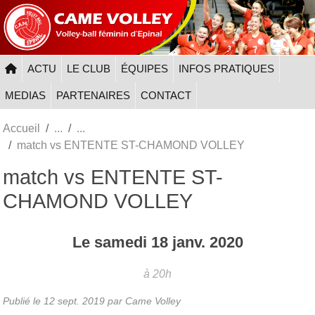
Panneau de gestion des cookies
ACTU
LE CLUB
ÉQUIPES
INFOS PRATIQUES
MEDIAS
PARTENAIRES
CONTACT
Accueil
match vs ENTENTE ST-CHAMOND VOLLEY
match vs ENTENTE ST-
CHAMOND VOLLEY
Le
samedi
18
janv.
2020
à 20h
Publié le
12 sept. 2019
par
Came Volley