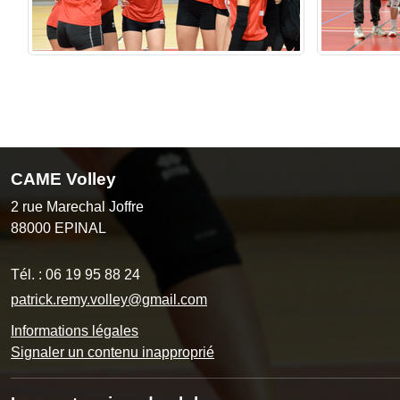
CAME Volley
2 rue Marechal Joffre
88000
EPINAL
Tél. :
06 19 95 88 24
patrick.remy.volley@gmail.com
Informations légales
Signaler un contenu inapproprié