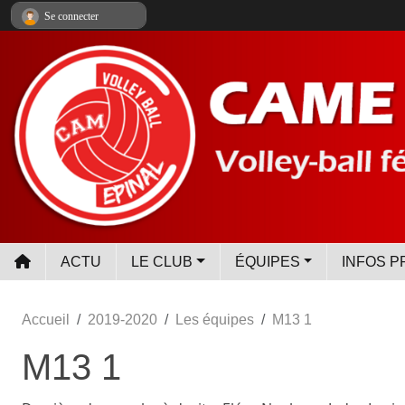
Panneau de gestion des cookies
Se connecter
ACTU
LE CLUB
ÉQUIPES
INFOS P
Accueil
2019-2020
Les équipes
M13 1
M13 1