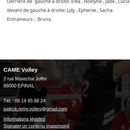
Derrière de gauche à droite :Eléa , Noelyne , Jade , Luci
devant de gauche à droite: Lyly , Ephenie , Sacha
Entraineurs : Bruno
CAME Volley
2 rue Marechal Joffre
88000
EPINAL
Tél. :
06 19 95 88 24
patrick.remy.volley@gmail.com
Informations légales
Signaler un contenu inapproprié