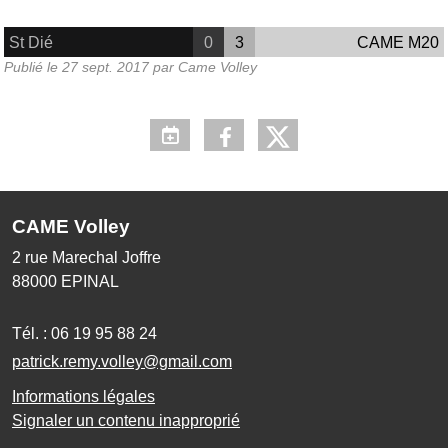
St Dié
0
3
CAME M20
Publié le
27 sept. 2017
par
Came Volley
CAME Volley
2 rue Marechal Joffre
88000
EPINAL
Tél. :
06 19 95 88 24
patrick.remy.volley@gmail.com
Informations légales
Signaler un contenu inapproprié